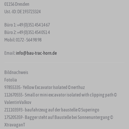
01156 Dresden
Ust.-ID: DE 193723324
Büro 1: +49 (0)351 454 14 67
Büro 2: +49 (0)351 454 051 4
Mobil: 0172 - 564 98 98
Email:
info@bau-trac-horn.de
Bildnachweis
Fotolia
97855335 - Yellow Excavator Isolated © nerthuz
112670555 - Small or mini excavator isolated with clipping path ©
ValentinValkov
211103593 - baufahrzeug auf der baustelle © Superingo
175205359 - Bagger steht auf Baustelle bei Sonnenuntergang ©
XtravaganT