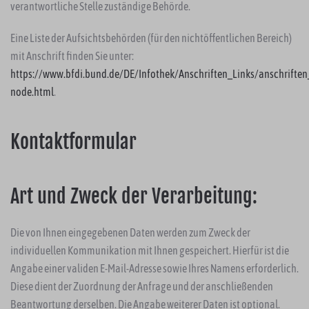
verantwortliche Stelle zuständige Behörde.
Eine Liste der Aufsichtsbehörden (für den nichtöffentlichen Bereich)
mit Anschrift finden Sie unter:
https://www.bfdi.bund.de/DE/Infothek/Anschriften_Links/anschriften_
node.html
.
Kontaktformular
Art und Zweck der Verarbeitung:
Die von Ihnen eingegebenen Daten werden zum Zweck der
individuellen Kommunikation mit Ihnen gespeichert. Hierfür ist die
Angabe einer validen E-Mail-Adresse sowie Ihres Namens erforderlich.
Diese dient der Zuordnung der Anfrage und der anschließenden
Beantwortung derselben. Die Angabe weiterer Daten ist optional.