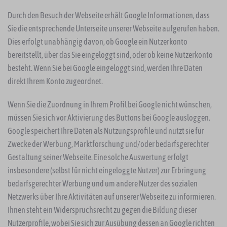
Durch den Besuch der Webseite erhält Google Informationen, dass
Sie die entsprechende Unterseite unserer Webseite aufgerufen haben.
Dies erfolgt unabhängig davon, ob Google ein Nutzerkonto
bereitstellt, über das Sie eingeloggt sind, oder ob keine Nutzerkonto
besteht. Wenn Sie bei Google eingeloggt sind, werden Ihre Daten
direkt Ihrem Konto zugeordnet.
Wenn Sie die Zuordnung in Ihrem Profil bei Google nicht wünschen,
müssen Sie sich vor Aktivierung des Buttons bei Google ausloggen.
Google speichert Ihre Daten als Nutzungsprofile und nutzt sie für
Zwecke der Werbung, Marktforschung und/oder bedarfsgerechter
Gestaltung seiner Webseite. Eine solche Auswertung erfolgt
insbesondere (selbst für nicht eingeloggte Nutzer) zur Erbringung
bedarfsgerechter Werbung und um andere Nutzer des sozialen
Netzwerks über Ihre Aktivitäten auf unserer Webseite zu informieren.
Ihnen steht ein Widerspruchsrecht zu gegen die Bildung dieser
Nutzerprofile, wobei Sie sich zur Ausübung dessen an Google richten