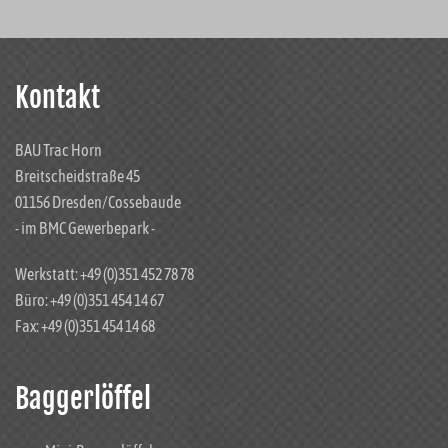
Kontakt
BAU Trac Horn
Breitscheidstraße 45
01156 Dresden/Cossebaude
- im BMC Gewerbepark -
Werkstatt: +49 (0)351 452 78 78
Büro: +49 (0)351 454 14 67
Fax: +49 (0)351 454 14 68
Baggerlöffel